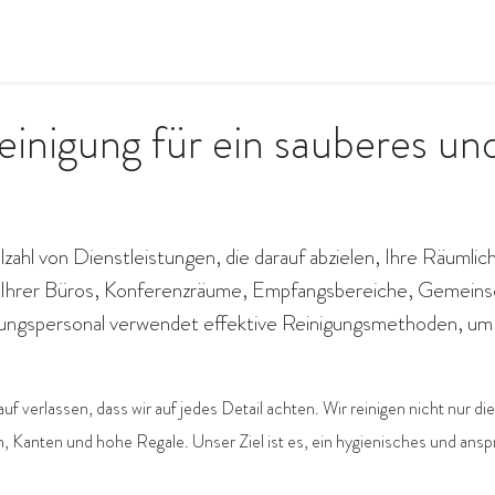
en
Qualität & Umwelt
Wir sind flavity
Jobs
reinigung für ein sauberes 
lzahl von Dienstleistungen, die darauf abzielen, Ihre Räumlic
Ihrer Büros, Konferenzräume, Empfangsbereiche, Gemeinsc
ungspersonal verwendet effektive Reinigungsmethoden, um 
auf verlassen, dass wir auf jedes Detail achten. Wir reinigen nicht nu
n, Kanten und hohe Regale. Unser Ziel ist es, ein hygienisches und an