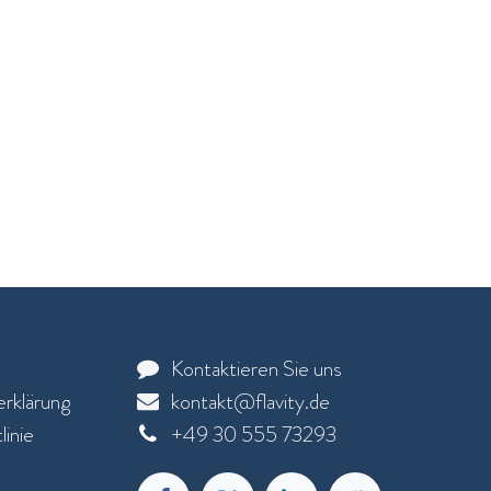
Kontaktieren Sie uns
rklärung
kontakt@flavity.de
inie
+
49 30 555 73293