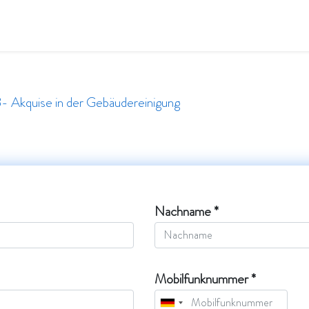
en
Qualität & Umwelt
Wir sind flavity
Jobs
- Akquise in der Gebäudereinigung
Nachname *
Mobilfunknummer *