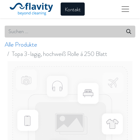
Kontakt
Alle Produkte
Topa 3-lagig, hochweiß Rolle á 250 Blatt