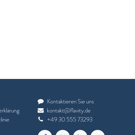
Kontaktieren Sie uns
rklärung
kontakt@flavity.de
inie
+
49 30 555 73293