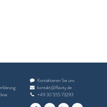
Kontaktieren Sie uns
rklärung
kontakt@flavity.de
inie
+
49 30 555 73293