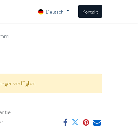
Deutsch
Kontakt
ummi
änger verfügbar.
antie
ge