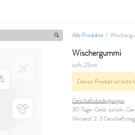
en
Qualität & Umwelt
Wir sind flavity
Jobs
Alle Produkte
Wischerg
Wischergummi
soft, 25cm
Dieses Produkt ist nicht l
Geschäftsbedingungen
30-Tage-Geld-zurück-Gar
Versand: 2-3 Geschäftsta