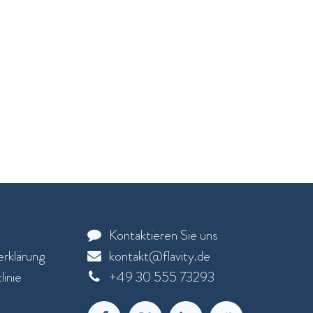
Kontaktieren Sie uns
rklärung
kontakt@flavity.de
inie
+
49 30 555 73293