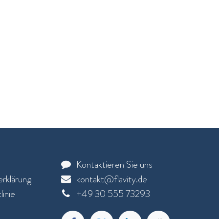
Kontaktieren Sie uns
rklärung
kontakt@flavity.de
inie
+
49 30 555 73293