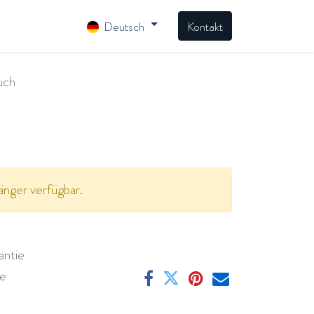
Deutsch
Kontakt
uch
änger verfügbar.
antie
ge