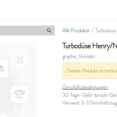
en
Qualität & Umwelt
Wir sind flavity
Jobs
Alle Produkte
Turbodüse
Turbodüse Henry/
graphit, Numatic
Dieses Produkt ist nicht l
Geschäftsbedingungen
30-Tage-Geld-zurück-Gar
Versand: 2-3 Geschäftsta