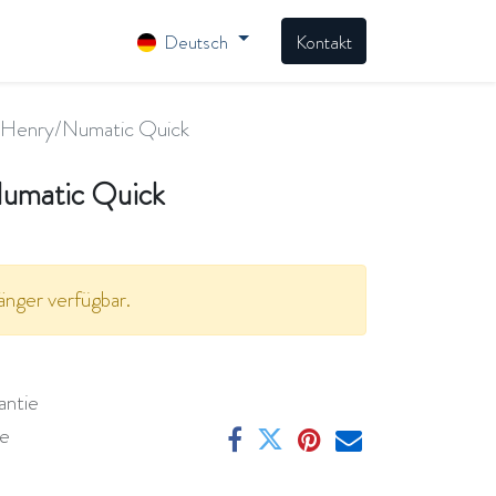
Deutsch
Kontakt
 Henry/Numatic Quick
Numatic Quick
änger verfügbar.
antie
ge