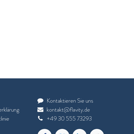
Kontaktieren Sie uns
rklärung
kontakt@flavity.de
inie
+
49 30 555 73293